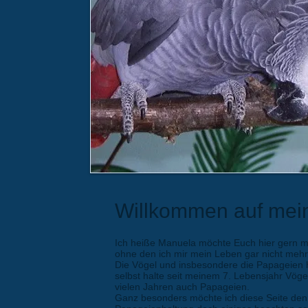
Willkommen auf me
Ich heiße Manuela möchte Euch hier gern mei
ohne den ich mir mein Leben gar nicht mehr 
Die Vögel und insbesondere die Papageien 
selbst halte seit meinem 7. Lebensjahr Vögel
vielen Jahren auch Papageien.
Ganz besonders möchte ich diese Seite de