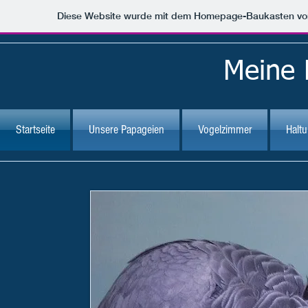
Diese Website wurde mit dem Homepage-Baukasten v
Meine 
Startseite
Unsere Papageien
Vogelzimmer
Haltu