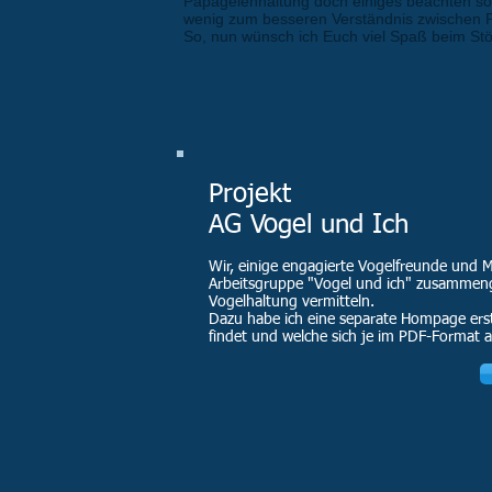
Papageienhaltung doch einiges beachten sollt
wenig zum besseren Verständnis zwischen 
So, nun wünsch ich Euch viel Spaß beim St
Projekt
AG Vogel und Ich
Wir, einige engagierte Vogelfreunde und M
Arbeitsgruppe "Vogel und ich" zusamme
Vogelhaltung vermitteln.
Dazu habe ich eine separate Hompage erste
findet und welche sich je im PDF-Format a