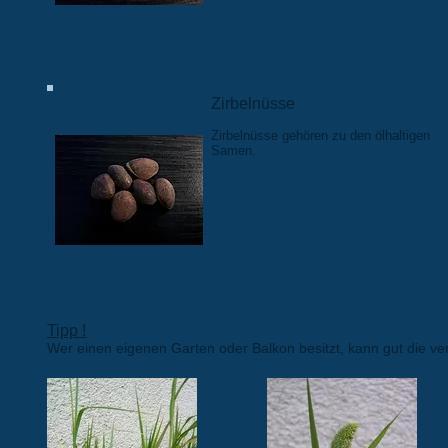
Zirbelnüsse
Zirbelnüsse gehören zu den ölhaltigen
Samen.
Tipp !
Wer einen eigenen Garten oder Balkon besitzt, kann gut die ve