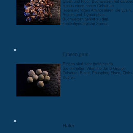
Eisen und Fluor. Buchweizen hat darüber
hinaus einen hohen Gehalt an
lebenswichtigen Aminosäuren wie Lysin,
Arginin und Tryptonphan.
Buchweizen gehört zu den
kohlenhydratreiche Samen.
Erbsen grün
Erbsen sind sehr proteinreich.
Sie enthalten Vitamine der B-Gruppe,
Folsäure, Biotin, Phosphor, Eisen, Zink 
Kupfer.
Hafer